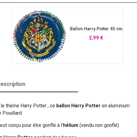
Ballon Harry Potter 45 cm
Prix
2,99 €
escription
 le thème Harry Potter , ce
ballon Harry Potter
en aluminium
e Poudlard.
est conçu pour être gonflé à l’
hélium
(vendu non gonflé).