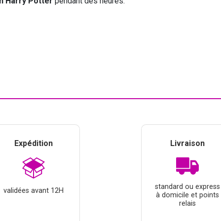
n Harry Potter
pendant des heures.
Expédition
Livraison
standard ou express
validées avant 12H
à domicile et points
relais