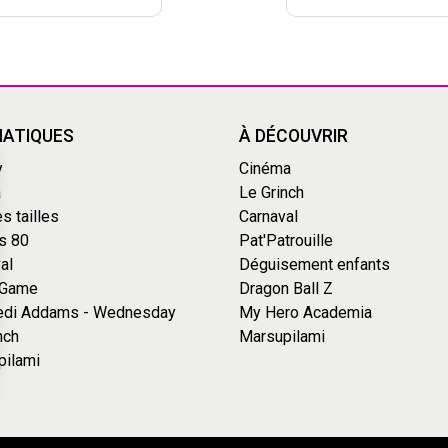
ATIQUES
À DÉCOUVRIR
y
Cinéma
a
Le Grinch
s tailles
Carnaval
s 80
Pat'Patrouille
al
Déguisement enfants
 Game
Dragon Ball Z
edi Addams - Wednesday
My Hero Academia
nch
Marsupilami
pilami
s Options
ètres de confidentialité, en garantissant la conformité avec le