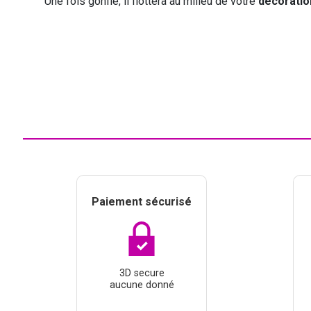
Une fois gonflé, il flottera au milieu de votre
décoratio
Paiement sécurisé
3D secure
aucune donné