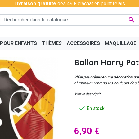
Livraison gratuite
dès 49 € d'achat en point relais

 POUR ENFANTS
THÈMES
ACCESSOIRES
MAQUILLAGE
Ballon Harry Po
Idéal pour réaliser une
décoration d’a
aluminium reprend les couleurs des 
Voir le descriptif
PÉRO
BAS - COLLANTS
CHINOIS
BAVAROIS
DISCO & CHARLESTON
BOAS
CÉLÉ

En stock
6,90 €