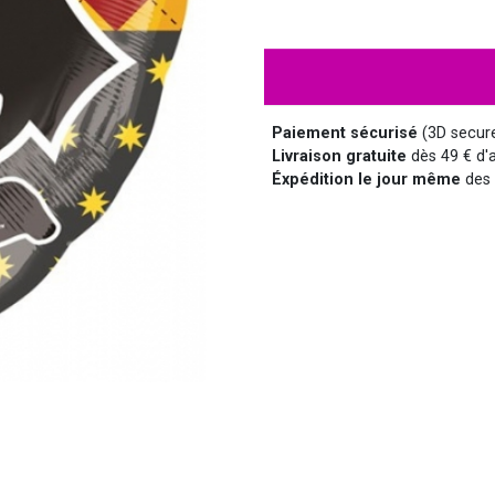
HALLOWEEN
HUMOUR
DISCO
LUNETTES
MÉDIEVAL
DISNEY
Paiement sécurisé
(3D secur
Livraison gratuite
dès 49 € d'a
Éxpédition le jour même
des 
SUPER-HÉROS ET...
MANGA
MARQUIS ET MARQUISE
UNIFORMES
SAINT NICOLAS
SERIE TV