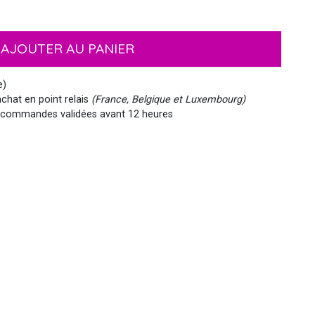
EMOJI ET ÉMOTICONES
MASQUES
NOËL
MOUSTACHES ET BARBES
PIRATES
HAWAI
AJOUTER AU PANIER
e)
chat en point relais
(France, Belgique et Luxembourg)
commandes validées avant 12 heures
MEDIEVAL
VIKING
WESTERN, INDIEN...
PAYS DU MONDE
SIRÈNE
STEAMPUNK