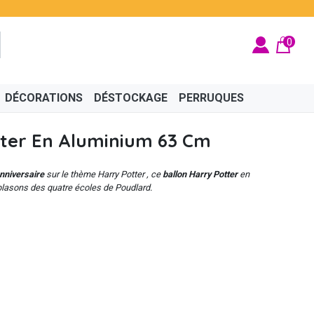
0
DÉCORATIONS
DÉSTOCKAGE
PERRUQUES
tter En Aluminium 63 Cm
nniversaire
sur le thème Harry Potter , ce
ballon Harry Potter
en
blasons des quatre écoles de Poudlard.
BRITÉ
ÉGYPTIEN
BIJOUX
CINÉMA
FÉES ET PRINCESSES
CHAPEAUX