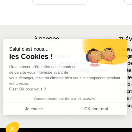
Continuer sans accepter
À PROPOS
THÉM
Salut c'est nous...
Livraison
Disne
les Cookies !
Mentions légales
Mang
Conditions Générales de Vente
Grande
On a attendu d'être sûrs que le contenu
Découvrir la magie du déguisement
Année
de ce site vous intéresse avant de
Paiement sécurisé
Carnav
vous déranger, mais on aimerait bien vous accompagner pendant
votre visite...
Squid
C'est OK pour vous ?
Mercr
Le Gri
Consentements certifiés par
Marsu
Je choisis
OK pour moi
Axeptio consent
Plateforme de Gestion du Consentement : Personnalisez vo
Notre plateforme vous permet d'adapter et de gérer vos param