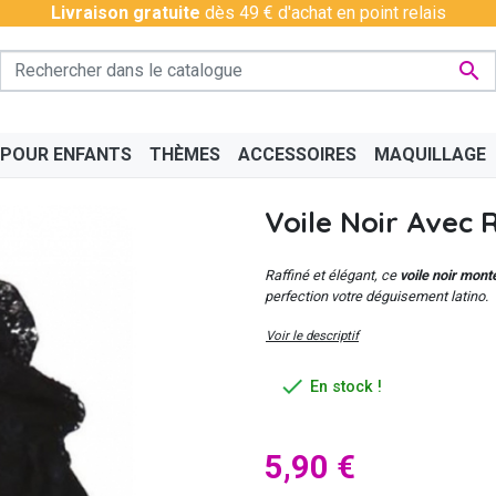
Livraison gratuite
dès 49 € d'achat en point relais

 POUR ENFANTS
THÈMES
ACCESSOIRES
MAQUILLAGE
Voile Noir Avec 
Raffiné et élégant, ce
voile noir mont
perfection votre déguisement latino.
Voir le descriptif
PÉRO
BAS - COLLANTS
CHINOIS
BAVAROIS
DISCO & CHARLESTON
BOAS
CÉLÉ

En stock !
5,90 €