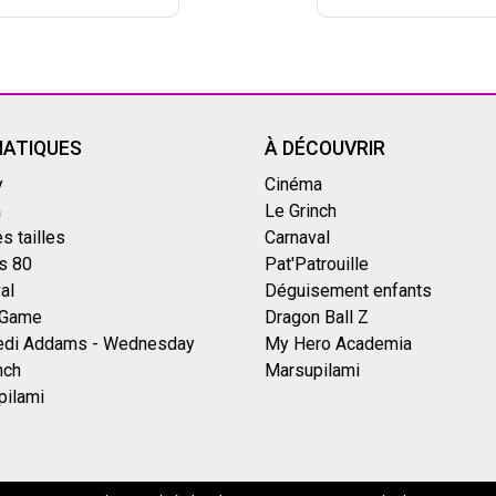
ATIQUES
À DÉCOUVRIR
y
Cinéma
a
Le Grinch
s tailles
Carnaval
s 80
Pat'Patrouille
al
Déguisement enfants
 Game
Dragon Ball Z
edi Addams - Wednesday
My Hero Academia
nch
Marsupilami
pilami
s Options
ètres de confidentialité, en garantissant la conformité avec le