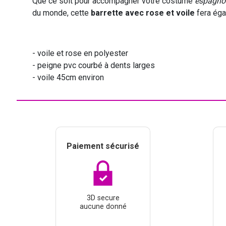
Que ce soit pour accompagner votre costume
espagnol
du monde, cette
barrette avec rose et voile
fera éga
- voile et rose en polyester
- peigne pvc courbé à dents larges
- voile 45cm environ
Paiement sécurisé
3D secure
aucune donné