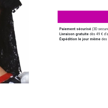
HALLOWEEN
HUMOUR
DISCO
LUNETTES
MÉDIEVAL
DISNEY
Paiement sécurisé
(3D secur
Livraison gratuite
dès 49 € d'a
Éxpédition le jour même
des 
SUPER-HÉROS ET...
MANGA
MARQUIS ET MARQUISE
UNIFORMES
SAINT NICOLAS
SERIE TV