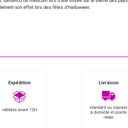
, flamenco ou mexicain
lors d'une soirée sur le thème des pays
lement son effet lors des fêtes
d’Halloween.
Expédition
Livraison
standard ou express
validées avant 12H
à domicile et points
relais