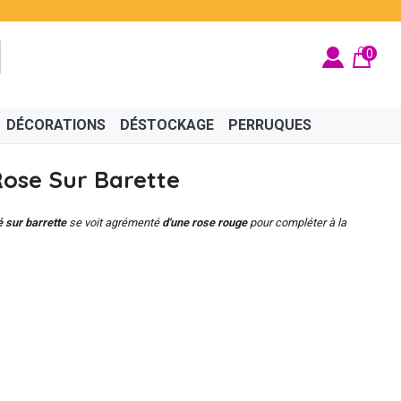
0
DÉCORATIONS
DÉSTOCKAGE
PERRUQUES
Rose Sur Barette
é sur barrette
se voit agrémenté
d'une rose rouge
pour compléter à la
BRITÉ
ÉGYPTIEN
BIJOUX
CINÉMA
FÉES ET PRINCESSES
CHAPEAUX