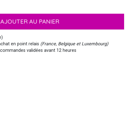
EMOJI ET ÉMOTICONES
MASQUES
NOËL
MOUSTACHES ET BARBES
PIRATES
HAWAI
AJOUTER AU PANIER
e)
chat en point relais
(France, Belgique et Luxembourg)
commandes validées avant 12 heures
MEDIEVAL
VIKING
WESTERN, INDIEN...
PAYS DU MONDE
SIRÈNE
STEAMPUNK