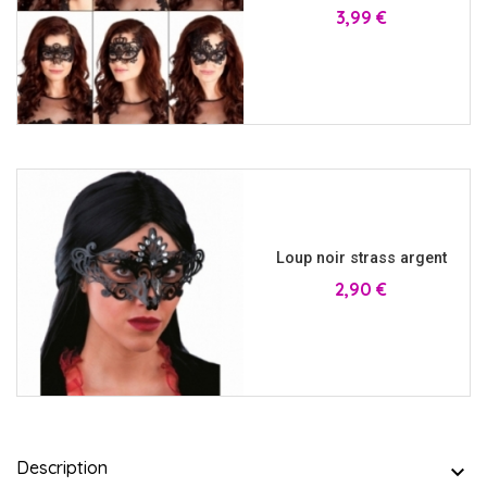
Prix
3,99 €
Loup noir strass argent
Prix
2,90 €
Description