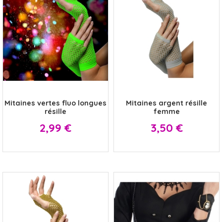
x
x
Mitaines vertes fluo longues
Mitaines argent résille
résille
femme
Prix
Prix
2,99 €
3,50 €