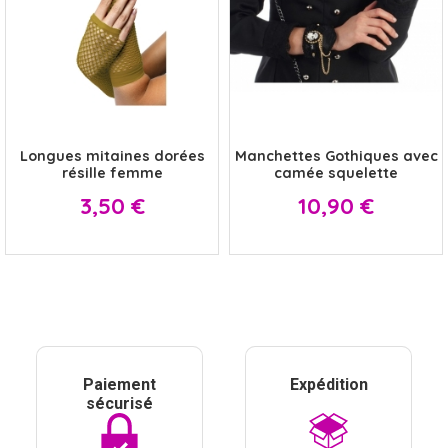
x
x
Longues mitaines dorées
Manchettes Gothiques avec
résille femme
camée squelette
Prix
Prix
3,50 €
10,90 €
Paiement
Expédition
sécurisé