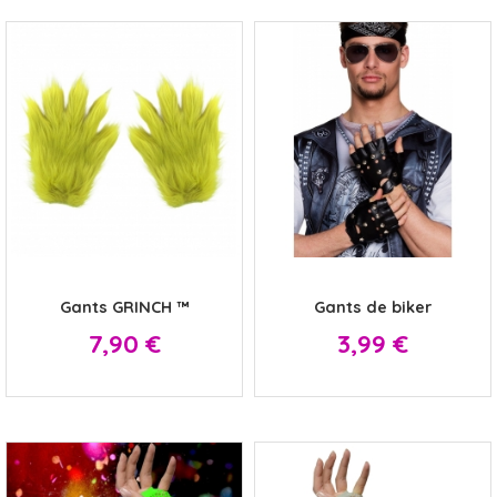
x
x
Gants GRINCH ™
Gants de biker
Prix
Prix
7,90 €
3,99 €