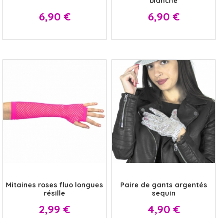
blanche
Prix
Prix
6,90 €
6,90 €
x
x
Mitaines roses fluo longues
Paire de gants argentés
résille
sequin
Prix
Prix
2,99 €
4,90 €