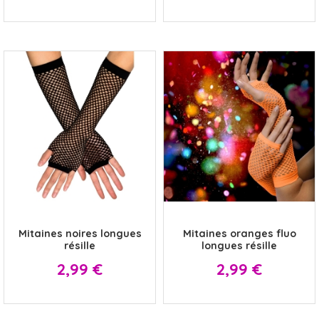
x
x
Mitaines noires longues
Mitaines oranges fluo
résille
longues résille
Prix
Prix
2,99 €
2,99 €