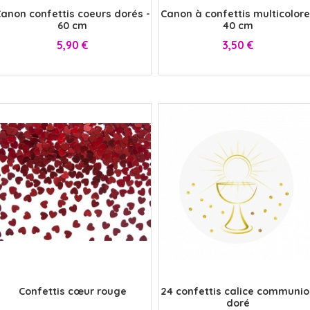
anon confettis coeurs dorés -
Canon à confettis multicolor
60 cm
40 cm
Prix
Prix
5,90 €
3,50 €
x
x
Confettis cœur rouge
24 confettis calice communio
doré