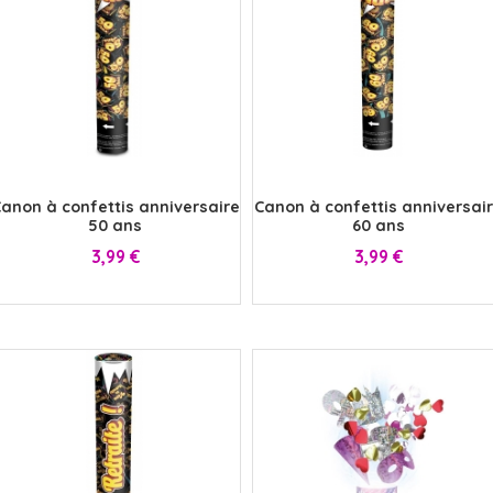
x
x
anon à confettis anniversaire
Canon à confettis anniversai
50 ans
60 ans
Prix
Prix
3,99 €
3,99 €