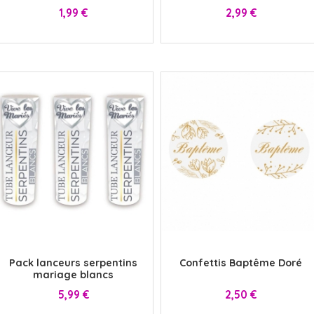
Prix
Prix
1,99 €
2,99 €
x
x
Pack lanceurs serpentins
Confettis Baptême Doré
mariage blancs
Prix
Prix
5,99 €
2,50 €