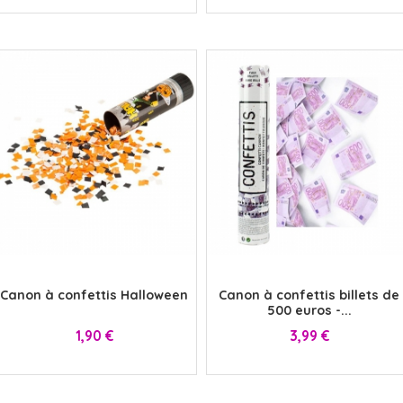
x
x
Canon à confettis Halloween
Canon à confettis billets de
500 euros -...
Prix
Prix
1,90 €
3,99 €