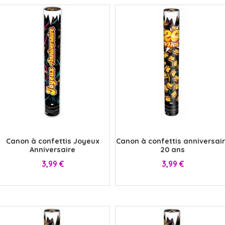
x
x
Canon à confettis Joyeux
Canon à confettis anniversai
Anniversaire
20 ans
Prix
Prix
3,99 €
3,99 €