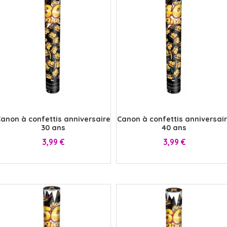
x
x
anon à confettis anniversaire
Canon à confettis anniversai
30 ans
40 ans
Prix
Prix
3,99 €
3,99 €