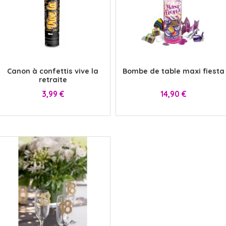
x
x
Canon à confettis vive la
Bombe de table maxi fiesta
retraite
Prix
Prix
3,99 €
14,90 €