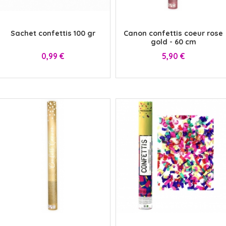
x
x
Sachet confettis 100 gr
Canon confettis coeur rose
gold - 60 cm
Prix
Prix
0,99 €
5,90 €
x
x