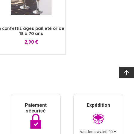
x
6 confettis âges pailleté or de
18 à 70 ans
Prix
2,90 €
arrow_upward
Paiement
Expédition
sécurisé
validées avant 12H