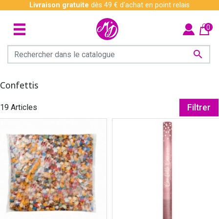
Livraison gratuite
dès 49 € d'achat en point relais
0

Confettis
19 Articles
Filtrer