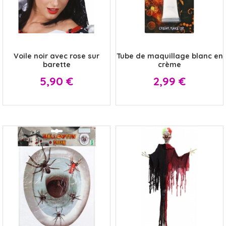
x
x
Voile noir avec rose sur
Tube de maquillage blanc en
barette
crème
Prix
Prix
5,90 €
2,99 €