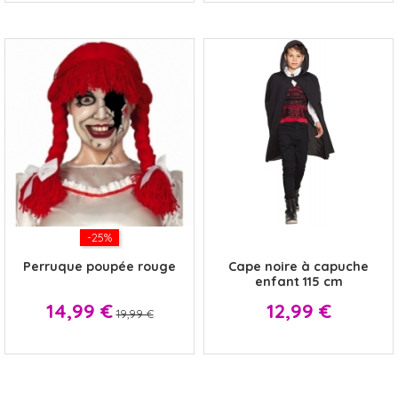
-25%
x
Perruque poupée rouge
Cape noire à capuche
enfant 115 cm
Prix
Prix
Prix
14,99 €
12,99 €
19,99 €