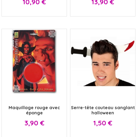
10,90 €
13,90 €
x
x
Maquillage rouge avec
Serre-tête couteau sanglant
éponge
halloween
Prix
Prix
3,90 €
1,50 €