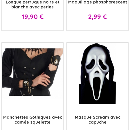
Longue perruque noire et
Maquillage phosphorescent
blanche avec perles
Prix
Prix
19,90 €
2,99 €
x
x
Manchettes Gothiques avec
Masque Scream avec
camée squelette
capuche
Prix
Prix