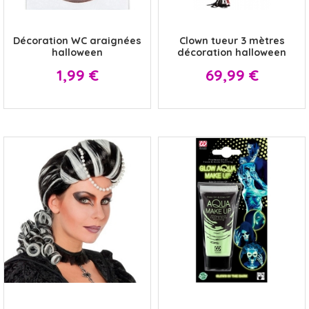
x
x
Décoration WC araignées
Clown tueur 3 mètres
halloween
décoration halloween
Prix
Prix
1,99 €
69,99 €
x
x