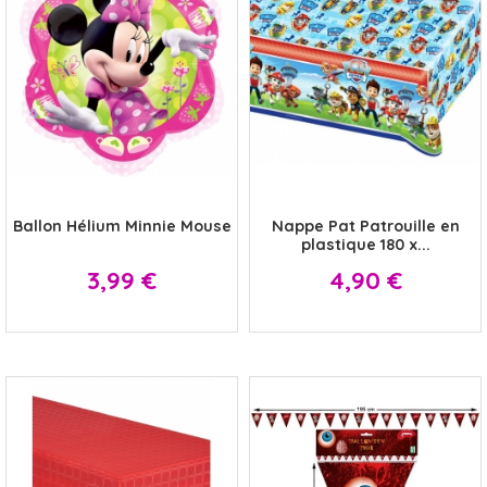
x
x
Ballon Hélium Minnie Mouse
Nappe Pat Patrouille en
plastique 180 x...
Prix
Prix
3,99 €
4,90 €