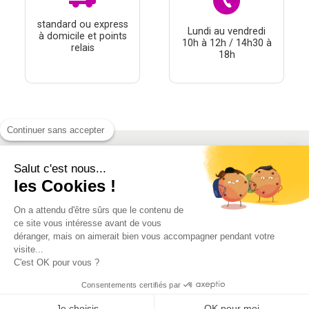
standard ou express
Lundi au vendredi
à domicile et points
10h à 12h / 14h30 à
relais
18h
Continuer sans accepter
Salut c'est nous...
À PROPOS
les Cookies !
THÉMATIQUES
On a attendu d'être sûrs que le contenu de
À DÉCOUVRIR
ce site vous intéresse avant de vous
déranger, mais on aimerait bien vous accompagner pendant votre
visite...
MON COMPTE
C'est OK pour vous ?
Consentements certifiés par
Je choisis
OK pour moi