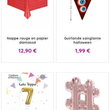
x
x
Nappe rouge en papier
Guirlande sanglante
damassé
halloween
Prix
Prix
12,90 €
1,99 €