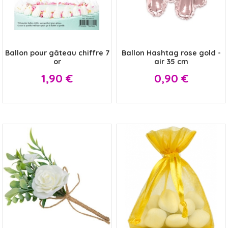
x
x
Ballon pour gâteau chiffre 7
Ballon Hashtag rose gold -
or
air 35 cm
Prix
Prix
1,90 €
0,90 €