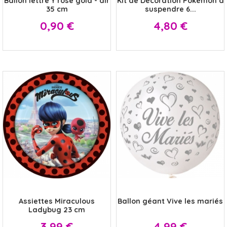
Ballon lettre Y rose gold - air
Kit de Décoration Pokémon à
35 cm
suspendre 6...
Prix
Prix
0,90 €
4,80 €
x
x
Assiettes Miraculous
Ballon géant Vive les mariés
Ladybug 23 cm
Prix
Prix
3,99 €
4,99 €