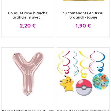
x
x
Bouquet rose blanche
10 contenants en tissu
artificielle avec...
organdi - jaune
Prix
Prix
2,20 €
1,90 €
x
x