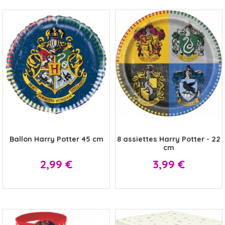
x
x
Ballon Harry Potter 45 cm
8 assiettes Harry Potter - 22
cm
Prix
Prix
2,99 €
3,99 €