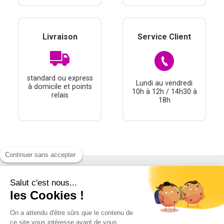
Livraison
Service Client
standard ou express
Lundi au vendredi
à domicile et points
10h à 12h / 14h30 à
relais
18h
Continuer sans accepter
Salut c'est nous...
À PROPOS
les Cookies !
THÉMATIQUES
On a attendu d'être sûrs que le contenu de
À DÉCOUVRIR
ce site vous intéresse avant de vous