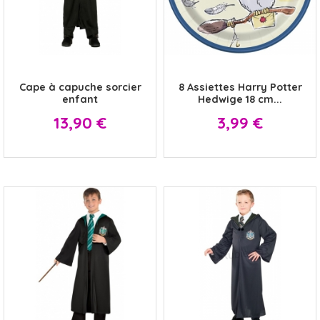
x
x
Cape à capuche sorcier
8 Assiettes Harry Potter
enfant
Hedwige 18 cm...
Prix
Prix
13,90 €
3,99 €