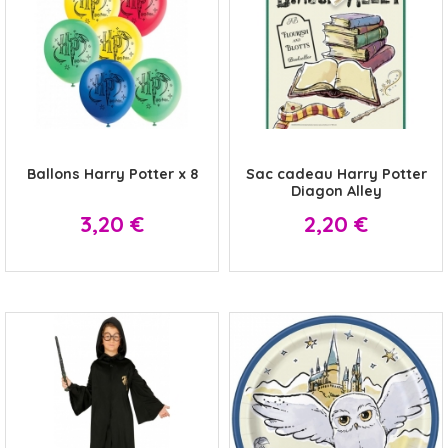
x
x
Ballons Harry Potter x 8
Sac cadeau Harry Potter
Diagon Alley
Prix
Prix
3,20 €
2,20 €