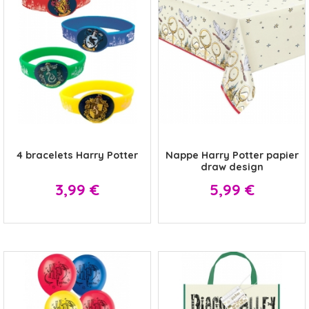
x
x
4 bracelets Harry Potter
Nappe Harry Potter papier
draw design
Prix
Prix
3,99 €
5,99 €