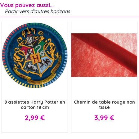
Vous pouvez aussi...
Partir vers d'autres horizons
x
x
8 assiettes Harry Potter en
Chemin de table rouge non
carton 18 cm
tissé
Prix
Prix
2,99 €
3,99 €