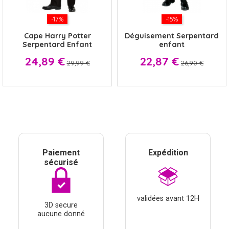
-17%
-15%
Cape Harry Potter
Déguisement Serpentard
Serpentard Enfant
enfant
Prix
Prix
Prix
Prix
24,89 €
22,87 €
29,99 €
26,90 €
Paiement
Expédition
sécurisé
validées avant 12H
3D secure
aucune donné