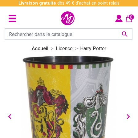
Livraison gratuite
dès 49 € d'achat en point relais
0

Accueil
Licence
Harry Potter

