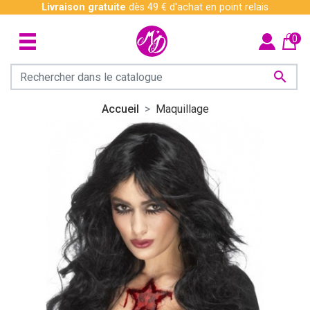
Livraison gratuite
dès 49 € d'achat en point relais
0

Accueil
Maquillage