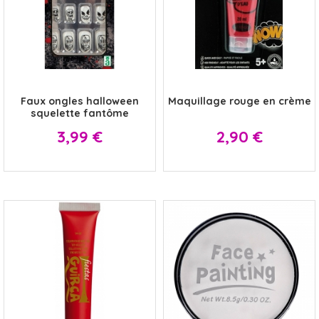
x
x
Faux ongles halloween
Maquillage rouge en crème
squelette fantôme
Prix
Prix
3,99 €
2,90 €