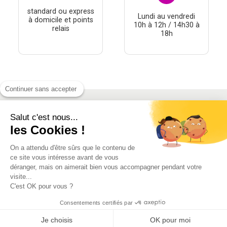
standard ou express
Lundi au vendredi
à domicile et points
10h à 12h / 14h30 à
relais
18h
Continuer sans accepter
Salut c'est nous...
À PROPOS
les Cookies !
THÉMATIQUES
On a attendu d'être sûrs que le contenu de
À DÉCOUVRIR
ce site vous intéresse avant de vous
déranger, mais on aimerait bien vous accompagner pendant votre
visite...
MON COMPTE
C'est OK pour vous ?
Consentements certifiés par
Je choisis
OK pour moi
Conditions générales de vente
-
Mentions Légales