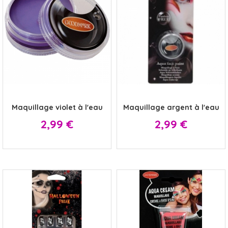
x
x
Maquillage violet à l'eau
Maquillage argent à l'eau
Prix
Prix
2,99 €
2,99 €