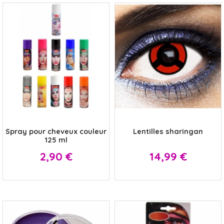
x
x
Spray pour cheveux couleur
Lentilles sharingan
125 ml
Prix
Prix
2,90 €
14,99 €