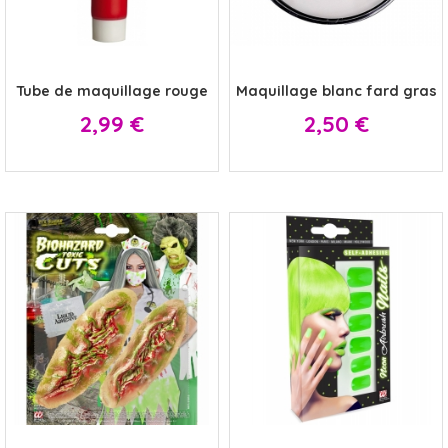
x
x
Tube de maquillage rouge
Maquillage blanc fard gras
Prix
Prix
2,99 €
2,50 €
x
x