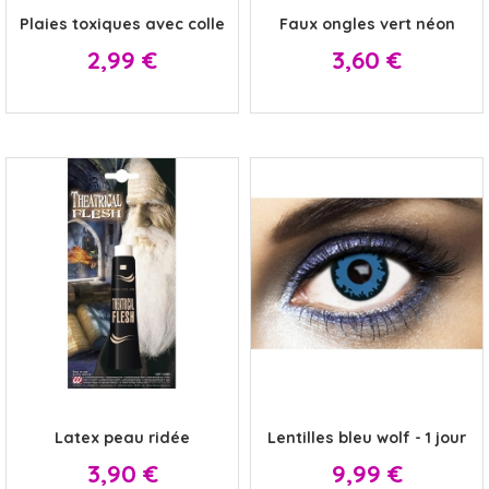
Plaies toxiques avec colle
Faux ongles vert néon
Prix
Prix
2,99 €
3,60 €
x
x
Latex peau ridée
Lentilles bleu wolf - 1 jour
Prix
Prix
3,90 €
9,99 €