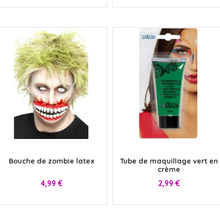
x
x
Bouche de zombie latex
Tube de maquillage vert en
crème
Prix
Prix
4,99 €
2,99 €