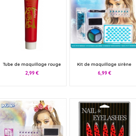
x
x
Tube de maquillage rouge
Kit de maquillage sirène
Prix
Prix
2,99 €
6,99 €