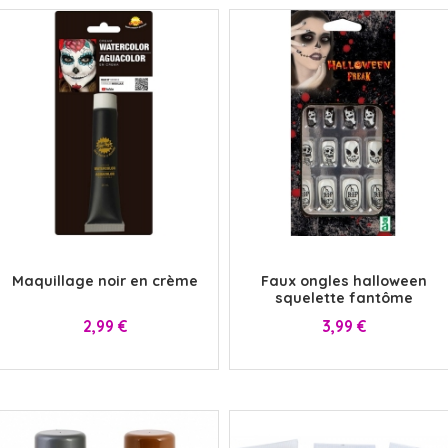
x
x
Maquillage noir en crème
Faux ongles halloween
squelette fantôme
Prix
Prix
2,99 €
3,99 €