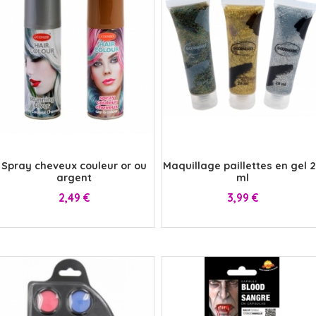
x
x
Spray cheveux couleur or ou
Maquillage paillettes en gel 
argent
ml
Prix
Prix
2,49 €
3,99 €