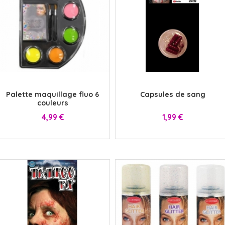
x
x
Palette maquillage fluo 6
Capsules de sang
couleurs
Prix
Prix
4,99 €
1,99 €