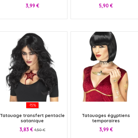
Prix
Prix
3,99 €
5,90 €
-15%
x
Tatouage transfert pentacle
Tatouages égyptiens
satanique
temporaires
Prix
Prix
Prix
3,83 €
3,99 €
4,50 €