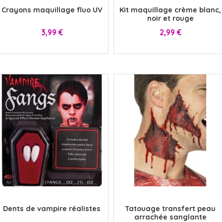
Crayons maquillage fluo UV
Kit maquillage crème blanc,
noir et rouge
Prix
Prix
3,99 €
2,99 €
x
x
Dents de vampire réalistes
Tatouage transfert peau
arrachée sanglante