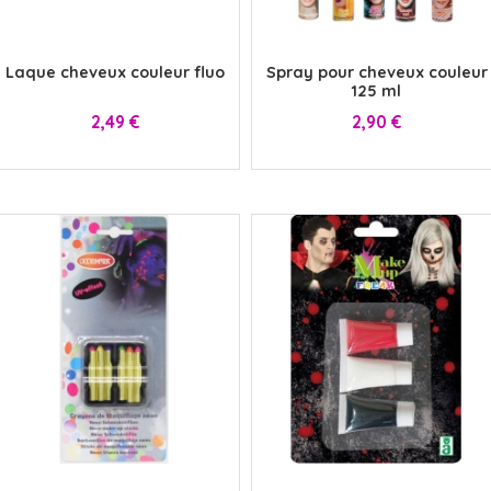
x
x
Laque cheveux couleur fluo
Spray pour cheveux couleur
125 ml
Prix
Prix
2,49 €
2,90 €
x
x