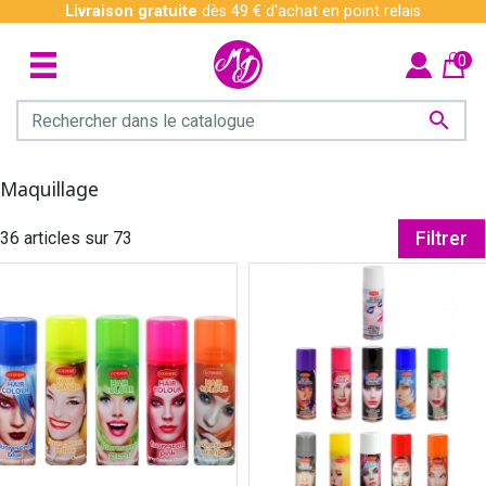
Livraison gratuite
dès 49 € d'achat en point relais
0

Maquillage
36 articles sur 73
Filtrer