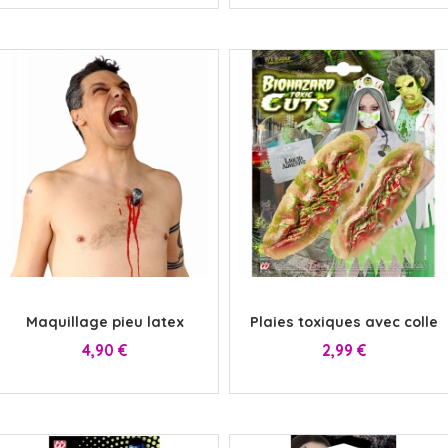
x
x
Maquillage pieu latex
Plaies toxiques avec colle
Prix
Prix
4,90 €
2,99 €