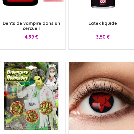
x
x
Dents de vampire dans un
Latex liquide
cercueil
Prix
Prix
4,99 €
3,50 €
x
x