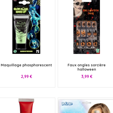
x
x
Maquillage phosphorescent
Faux ongles sorcière
halloween
Prix
Prix
2,99 €
3,99 €