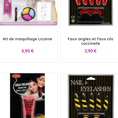
x
x
Kit de maquillage Licorne
Faux ongles et faux cils
coccinelle
Prix
Prix
6,90 €
2,90 €