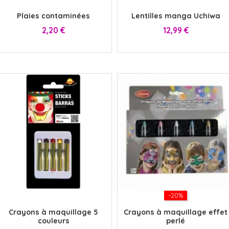
Plaies contaminées
Lentilles manga Uchiwa
Prix
Prix
2,20 €
12,99 €
x
-20%
Crayons à maquillage 5
Crayons à maquillage effet
couleurs
perlé