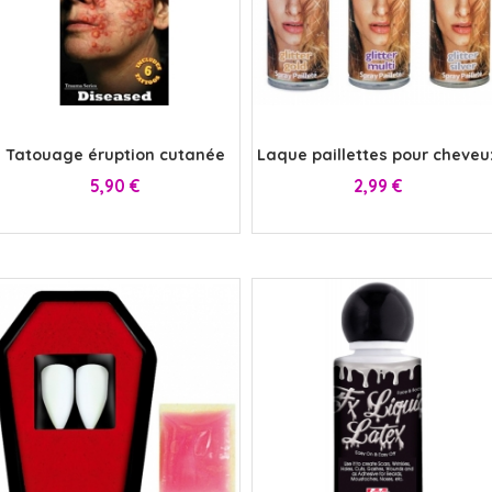
x
x
Tatouage éruption cutanée
Laque paillettes pour cheveu
Prix
Prix
5,90 €
2,99 €