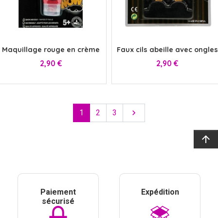
x
x
Maquillage rouge en crème
Faux cils abeille avec ongles
Prix
Prix
2,90 €
2,90 €
Suivant
1
2
3

arrow_upward
Paiement
Expédition
sécurisé