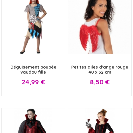
x
x
Déguisement poupée
Petites ailes d'ange rouge
vaudou fille
40 x 32 cm
Prix
Prix
24,99 €
8,50 €