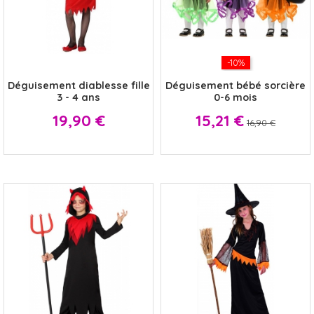
x
-10%
Déguisement diablesse fille
Déguisement bébé sorcière
3 - 4 ans
0-6 mois
Prix
Prix
Prix
19,90 €
15,21 €
16,90 €