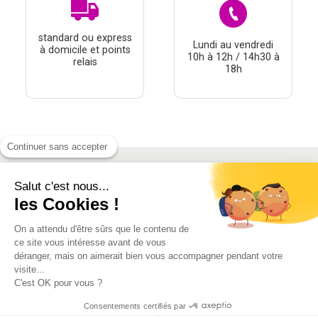
standard ou express
Lundi au vendredi
à domicile et points
10h à 12h / 14h30 à
relais
18h
Continuer sans accepter
Salut c'est nous...
À PROPOS
les Cookies !
THÉMATIQUES
On a attendu d'être sûrs que le contenu de
À DÉCOUVRIR
ce site vous intéresse avant de vous
déranger, mais on aimerait bien vous accompagner pendant votre
visite...
MON COMPTE
C'est OK pour vous ?
Consentements certifiés par