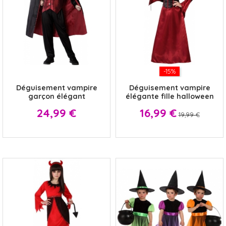
x
-15%
Déguisement vampire
Déguisement vampire
garçon élégant
élégante fille halloween
Prix
Prix
Prix
24,99 €
16,99 €
19,99 €