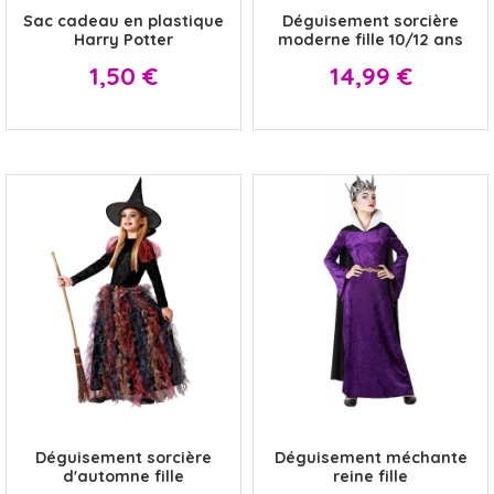
Sac cadeau en plastique
Déguisement sorcière
Harry Potter
moderne fille 10/12 ans
Prix
Prix
1,50 €
14,99 €
x
x
Déguisement sorcière
Déguisement méchante
d'automne fille
reine fille