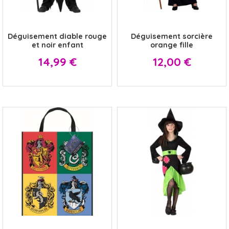
x
x
Déguisement diable rouge
Déguisement sorcière
et noir enfant
orange fille
Prix
Prix
14,99 €
12,00 €
x
x