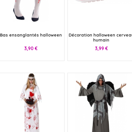
x
x
Bas ensanglantés halloween
Décoration halloween cervea
humain
Prix
Prix
3,90 €
3,99 €