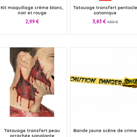
Kit maquillage crème blanc,
Tatouage transfert pentacl
noir et rouge
satanique
Prix
Prix
Prix
2,99 €
3,83 €
4,50 €
x
x
Tatouage transfert peau
Bande jaune scène de crime
arrachée sanglante