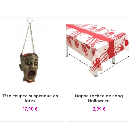
x
x
Tête coupée suspendue en
Nappe tachée de sang
latex
Halloween
Prix
Prix
17,90 €
2,99 €