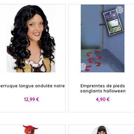
x
x
erruque longue ondulée noire
Empreintes de pieds
sanglants halloween
Prix
Prix
12,99 €
4,90 €