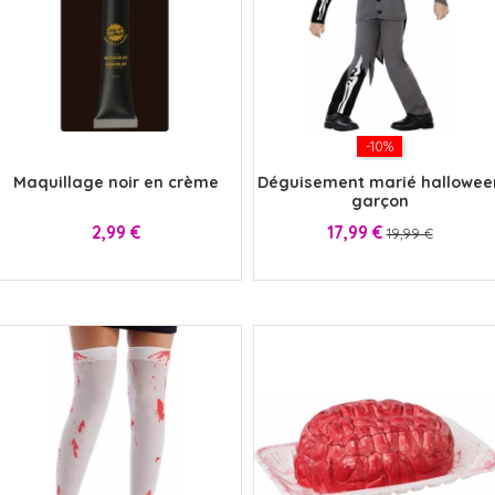
x
-10%
Maquillage noir en crème
Déguisement marié hallowee
garçon
Prix
Prix
Prix
2,99 €
17,99 €
19,99 €