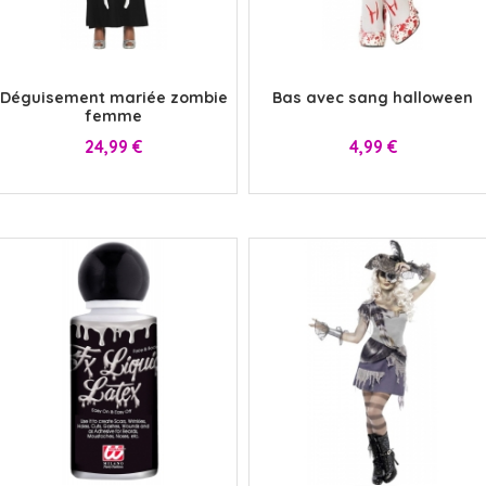
x
x
Déguisement mariée zombie
Bas avec sang halloween
femme
Prix
Prix
24,99 €
4,99 €