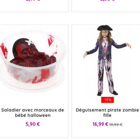
x
-15%
Saladier avec morceaux de
Déguisement pirate zombie
bébé halloween
fille
Prix
Prix
Prix
5,90 €
16,99 €
19,99 €