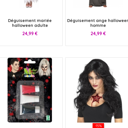
x
x
Déguisement mariée
Déguisement ange hallowee
halloween adulte
homme
Prix
Prix
24,99 €
24,99 €
x
-15%