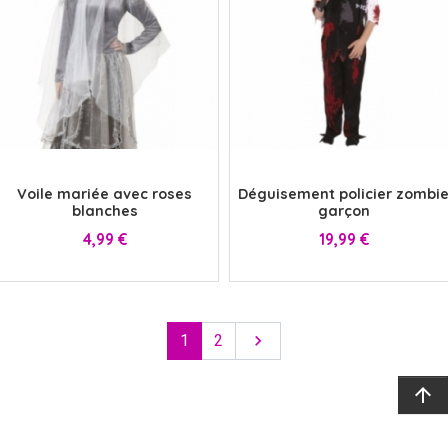
x
x
Voile mariée avec roses
Déguisement policier zombi
blanches
garçon
Prix
Prix
4,99 €
19,99 €
Suivant
1
2

arrow_upward