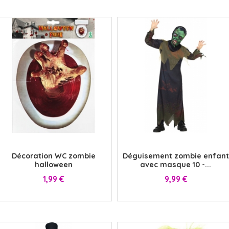
x
x
Décoration WC zombie
Déguisement zombie enfant
halloween
avec masque 10 -...
Prix
Prix
1,99 €
9,99 €