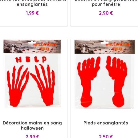
ensanglantés
pour fenêtre
Prix
Prix
1,99 €
2,90 €
x
x
Décoration mains en sang
Pieds ensanglantés
halloween
Prix
Prix
2,99 €
2,50 €