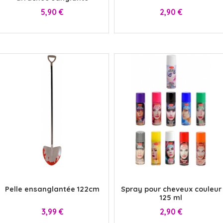
Prix
Prix
5,90 €
2,90 €
x
x
Pelle ensanglantée 122cm
Spray pour cheveux couleur
125 ml
Prix
Prix
3,99 €
2,90 €