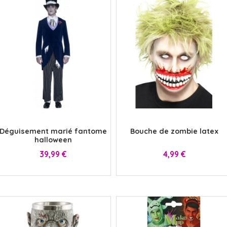
x
x
Déguisement marié fantome
Bouche de zombie latex
halloween
Prix
Prix
39,99 €
4,99 €