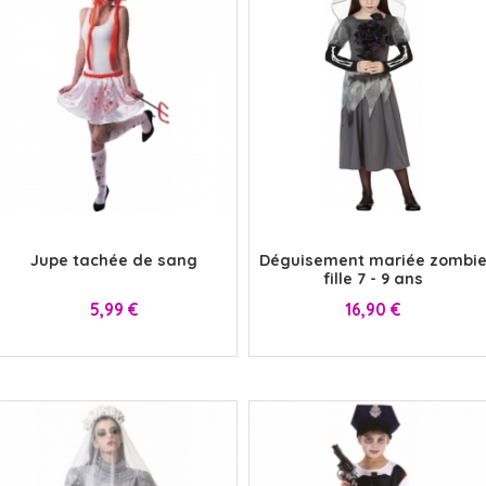
x
x
Jupe tachée de sang
Déguisement mariée zombi
fille 7 - 9 ans
Prix
Prix
5,99 €
16,90 €