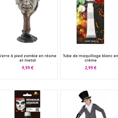
x
x
Verre à pied zombie en résine
Tube de maquillage blanc e
et metal
crème
Prix
Prix
9,99 €
2,99 €