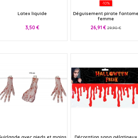
x
-10%
Latex liquide
Déguisement pirate fantom
femme
Prix
Prix
Prix
3,50 €
26,91 €
29,90 €
x
x
Guirlande avec pieds et mains
Décoration sang gélatineux